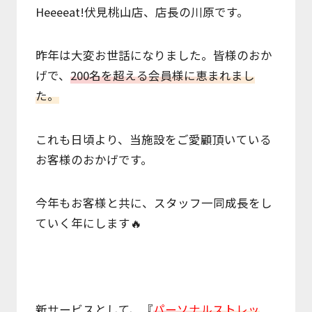
Heeeeat!伏見桃山店、店長の川原です。
料金表
Price
昨年は大変お世話になりました。皆様のおか
げで、
200名を超える会員様に恵まれまし
無料体験
た。
Free Trial
これも日頃より、当施設をご愛顧頂いている
予約フォーム
お客様のおかげです。
Form
トレーナー紹介
今年もお客様と共に、スタッフ一同成長をし
Trainer
ていく年にします🔥
お知らせ
News
アクセス
新サービスとして、『
パーソナルストレッ