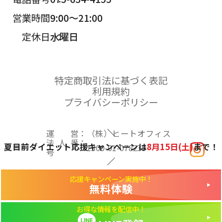
営業時間
9:00～21:00
定休日
水曜日
特定商取引法に基づく表記
利用規約
プライバシーポリシー
運営
（株）ヒートオフィス
法人番
夏目前ダイエット応援キャンペーンは
8月15日(土)
まで！
1300-01-078239
号
応援キャンペーン実施中！
© セミパーソナルジム＆ピラティススタジオHeeeeat!
無料体験
お得な情報を配信中！