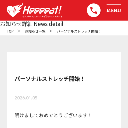
MENU
お知らせ詳細
News detail
TOP
お知らせ一覧
パーソナルストレッチ開始！
トップ
TOP
初めての方へ
About
コンセプト
パーソナルストレッチ開始！
Concept
2026.01.05
選ばれる5つの理由
Reason why it can be done
明けましておめでとうございます！
他店との比較
Comparison