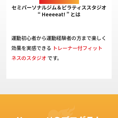
セミパーソナルジム＆ピラティススタジオ
“ Heeeeat! ” とは
料金表
Price
無料体験
運動初心者から運動経験者の方まで楽しく
Free Trial
効果を実感できる
トレーナー付フィット
予約フォーム
ネスのスタジオ
です。
Form
トレーナー紹介
Trainer
お知らせ
News
アクセス