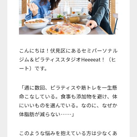
料金表
Price
無料体験
Free Trial
こんにちは！伏見区にあるセミパーソナル
ジム＆ピラティススタジオHeeeeat！（ヒ
予約フォーム
ート）です。
Form
トレーナー紹介
「週に数回、ピラティスや筋トレを一生懸
Trainer
命こなしている。食事も添加物を避け、体
にいいものを選んでいる。なのに、なぜか
お知らせ
体脂肪が減らない……」
News
このような悩みを抱えている方は少なくあ
アクセス