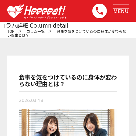
MENU
コラム詳細
Column detail
TOP
コラム一覧
食事を気をつけているのに身体が変わらな
い理由とは？
トップ
TOP
初めての方へ
About
食事を気をつけているのに身体が変わ
コンセプト
らない理由とは？
Concept
2026.03.18
選ばれる5つの理由
Reason why it can be done
他店との比較
Comparison