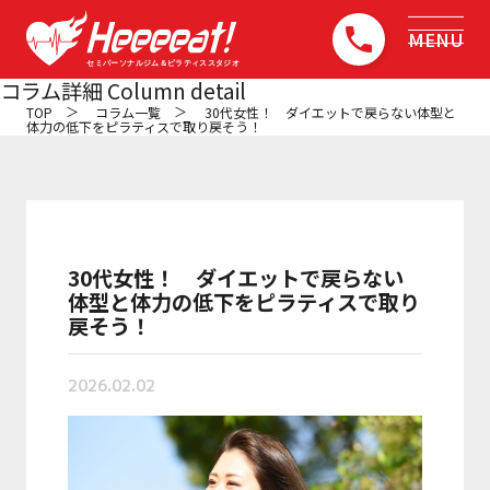
MENU
コラム詳細
Column detail
TOP
コラム一覧
30代女性！ ダイエットで戻らない体型と
体力の低下をピラティスで取り戻そう！
トップ
TOP
初めての方へ
About
30代女性！ ダイエットで戻らない
コンセプト
体型と体力の低下をピラティスで取り
Concept
戻そう！
選ばれる5つの理由
2026.02.02
Reason why it can be done
他店との比較
Comparison