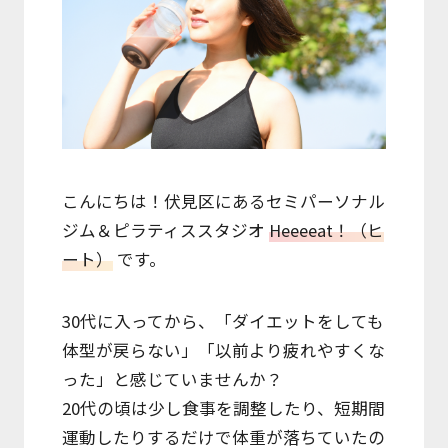
料金表
Price
無料体験
Free Trial
こんにちは！伏見区にあるセミパーソナル
予約フォーム
Form
ジム＆ピラティススタジオ
Heeeeat！（ヒ
ート）
です。
トレーナー紹介
Trainer
30代に入ってから、「ダイエットをしても
体型が戻らない」「以前より疲れやすくな
お知らせ
った」と感じていませんか？
News
20代の頃は少し食事を調整したり、短期間
アクセス
運動したりするだけで体重が落ちていたの